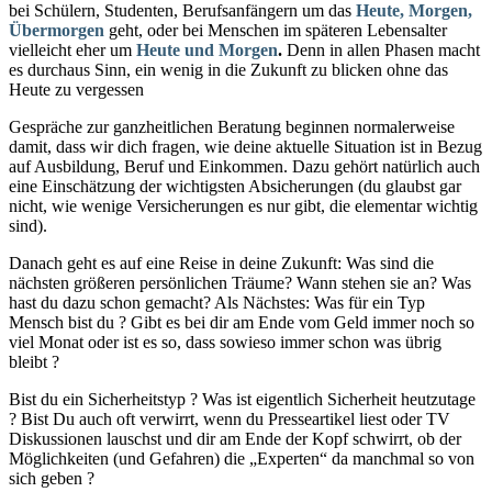
bei Schülern, Studenten, Berufsanfängern um das
Heute, Morgen,
Übermorge
n
geht, oder bei Menschen im späteren Lebensalter
vielleicht eher um
Heute und Morgen
.
Denn in allen Phasen macht
es
durchaus Sinn, ein wenig in die Zukunft zu blicken ohne das
Heute zu vergessen
Gespräche zur ganzheitlichen Beratung beginnen normalerweise
damit, dass wir dich fragen, wie deine aktuelle Situation ist in Bezug
auf Ausbildung, Beruf und Einkommen. Dazu gehört natürlich auch
eine Einschätzung der wichtigsten Absicherungen (du glaubst gar
nicht, wie wenige Versicherungen es nur gibt, die elementar wichtig
sind).
Danach geht es auf eine Reise in deine Zukunft: Was sind die
nächsten größeren persönlichen Träume? Wann stehen sie an? Was
hast du dazu schon gemacht? Als Nächstes: Was für ein Typ
Mensch bist du ? Gibt es bei dir am Ende vom Geld immer noch so
viel Monat oder ist es so, dass sowieso immer schon was übrig
bleibt ?
Bist du ein Sicherheitstyp ? Was ist eigentlich Sicherheit heutzutage
? Bist Du auch oft verwirrt, wenn du Presseartikel liest oder TV
Diskussionen lauschst und dir am Ende der Kopf schwirrt, ob der
Möglichkeiten (und Gefahren) die „Experten“ da manchmal so von
sich geben ?