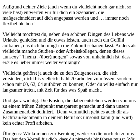
Aufgrund deiner Ziele (auch wenn du vielleicht noch gar nicht so
viele hast) entwerfen wir für dich ein Szenarien, die
maßgeschneidert auf dich angepasst werden und … immer noch
flexibel bleiben !
Vielleicht möchtest du, neben den schönen Dingen des Lebens wie
Urlaube genießen und dir etwas leisten, auch noch ein Gefühl
aufbauen, das dich beruhigt in die Zukunft schauen lässt. Anders als
vielleicht manche Studien- oder Arbeitskollegen, denen dieses
„unsexy“ Thema „(über)morgen“ sowas von unheimlich ist, dass
er/sie es lieber immer weiter verdrängt?
Vielleicht gehörst ja auch du zu den Zeitgenossen, die sich
vorstellen, nicht bis vielleicht bald 70 arbeiten zu müssen, sondern
schon mit 60, 62, 64 aufhören zu können, Oder du willst einfach nur
langsamer treten, mit Zeit für das was Spaß macht.
Und ganz wichtig: Die Kosten, die dabei entstehen werden von uns
zu einem frühen Zeitpunkt transparent gemacht und dann unsere
Zusammenarbeit definiert. Denn vermutlich geht es auch dir als
Fachfrau/Fachmann in deinem Beruf so: umsonst kann (und wird)
kein echter Profi arbeiten.
Übrigens: Wir kommen zur Beratung weder zu dir, noch du zu uns.
Das hat den Vorteil für dich, dass du nirgends hinfahren musst. Wir