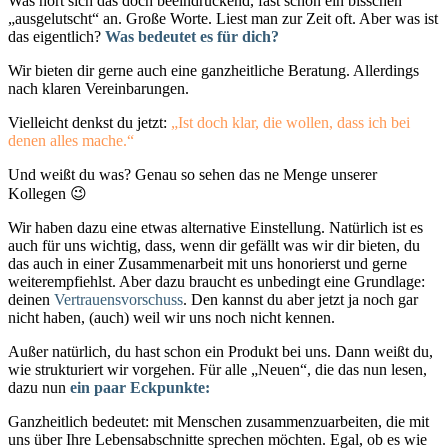
Was hört sich das doch beeindruckend, fast schon ein bisschen
„ausgelutscht“ an. Große Worte. Liest man zur Zeit oft. Aber was ist
das eigentlich?
Was bedeutet es für dich?
Wir bieten dir gerne auch eine ganzheitliche Beratung. Allerdings
nach klaren Vereinbarungen.
Vielleicht denkst du jetzt:
„Ist doch klar, die wollen, dass ich bei
denen alles mache.“
Und weißt du was? Genau so sehen das ne Menge unserer
Kollegen 😉
Wir haben dazu eine etwas alternative Einstellung. Natürlich ist es
auch für uns wichtig, dass, wenn dir gefällt was wir dir bieten, du
das auch in einer Zusammenarbeit mit uns honorierst und gerne
weiterempfiehlst. Aber dazu braucht es unbedingt eine Grundlage:
deinen
Vertrauensvorschuss
. Den kannst du aber jetzt ja noch gar
nicht haben, (auch) weil wir uns noch nicht kennen.
Außer natürlich, du hast schon ein Produkt bei uns. Dann weißt du,
wie strukturiert wir vorgehen. Für alle „Neuen“, die das nun lesen,
dazu nun
ein
paar Eckpunkte
:
Ganzheitlich bedeutet: mit Menschen zusammenzuarbeiten, die mit
uns über Ihre Lebensabschnitte sprechen möchten. Egal, ob es wie