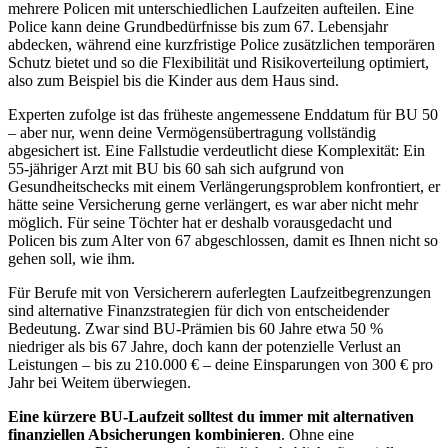
mehrere Policen mit unterschiedlichen Laufzeiten aufteilen. Eine
Police kann deine Grundbedürfnisse bis zum 67. Lebensjahr
abdecken, während eine kurzfristige Police zusätzlichen temporären
Schutz bietet und so die Flexibilität und Risikoverteilung optimiert,
also zum Beispiel bis die Kinder aus dem Haus sind.
Experten zufolge ist das früheste angemessene Enddatum für BU 50
– aber nur, wenn deine Vermögensübertragung vollständig
abgesichert ist. Eine Fallstudie verdeutlicht diese Komplexität: Ein
55-jähriger Arzt mit BU bis 60 sah sich aufgrund von
Gesundheitschecks mit einem Verlängerungsproblem konfrontiert, er
hätte seine Versicherung gerne verlängert, es war aber nicht mehr
möglich. Für seine Töchter hat er deshalb vorausgedacht und
Policen bis zum Alter von 67 abgeschlossen, damit es Ihnen nicht so
gehen soll, wie ihm.
Für Berufe mit von Versicherern auferlegten Laufzeitbegrenzungen
sind alternative Finanzstrategien für dich von entscheidender
Bedeutung. Zwar sind BU-Prämien bis 60 Jahre etwa 50 %
niedriger als bis 67 Jahre, doch kann der potenzielle Verlust an
Leistungen – bis zu 210.000 € – deine Einsparungen von 300 € pro
Jahr bei Weitem überwiegen.
Eine kürzere BU-Laufzeit solltest du immer mit alternativen
finanziellen Absicherungen kombinieren
. Ohne eine