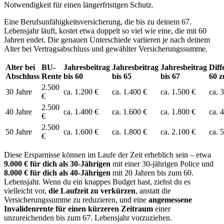
Notwendigkeit für einen längerfristigen Schutz.
Eine Berufsunfähigkeitsversicherung, die bis zu deinem 67.
Lebensjahr läuft, kostet etwa doppelt so viel wie eine, die mit 60
Jahren endet. Die genauen Unterschiede variieren je nach deinem
Alter bei Vertragsabschluss und gewählter Versicherungssumme.
Alter bei
BU-
Jahresbeitrag
Jahresbeitrag
Jahresbeitrag
Diff
Abschluss
Rente
bis 60
bis 65
bis 67
60 z
2.500
30 Jahre
ca. 1.200 €
ca. 1.400 €
ca. 1.500 €
ca. 
€
2.500
40 Jahre
ca. 1.400 €
ca. 1.600 €
ca. 1.800 €
ca. 
€
2.500
50 Jahre
ca. 1.600 €
ca. 1.800 €
ca. 2.100 €
ca. 
€
Diese Ersparnisse können im Laufe der Zeit erheblich sein – etwa
9.000 € für dich als 30-Jährigen
mit einer 30-jährigen Police und
8.000 € für dich als 40-Jährigen
mit 20 Jahren bis zum 60.
Lebensjahr. Wenn du ein knappes Budget hast, ziehst du es
vielleicht vor,
die Laufzeit zu verkürzen
, anstatt die
Versicherungssumme zu reduzieren, und eine
angemessene
Invalidenrente für einen kürzeren Zeitraum
einer
unzureichenden bis zum 67. Lebensjahr vorzuziehen.