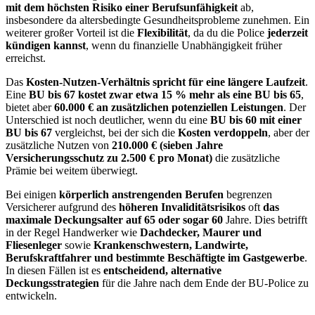
mit dem höchsten Risiko einer Berufsunfähigkeit
ab,
insbesondere da altersbedingte Gesundheitsprobleme zunehmen. Ein
weiterer großer Vorteil ist die
Flexibilität
, da du die Police
jederzeit
kündigen kannst
, wenn du finanzielle Unabhängigkeit früher
erreichst.
Das
Kosten-Nutzen-Verhältnis spricht für eine längere Laufzeit
.
Eine
BU bis 67 kostet zwar etwa 15 % mehr als eine BU bis 65
,
bietet aber
60.000 € an zusätzlichen potenziellen Leistungen
. Der
Unterschied ist noch deutlicher, wenn du eine
BU bis 60 mit einer
BU bis 67
vergleichst, bei der sich die
Kosten verdoppeln
, aber der
zusätzliche Nutzen von
210.000 € (sieben Jahre
Versicherungsschutz zu 2.500 € pro Monat)
die zusätzliche
Prämie bei weitem überwiegt.
Bei einigen
körperlich anstrengenden Berufen
begrenzen
Versicherer aufgrund des
höheren Invaliditätsrisikos
oft
das
maximale Deckungsalter auf 65 oder sogar 60
Jahre. Dies betrifft
in der Regel Handwerker wie
Dachdecker, Maurer und
Fliesenleger
sowie
Krankenschwestern, Landwirte,
Berufskraftfahrer und bestimmte Beschäftigte im Gastgewerbe
.
In diesen Fällen ist es
entscheidend, alternative
Deckungsstrategien
für die Jahre nach dem Ende der BU-Police zu
entwickeln.