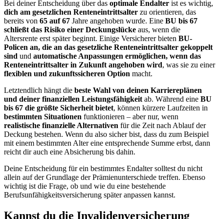
Bei deiner Entscheidung über das
optimale Endalter
ist es wichtig,
dich am gesetzlichen Renteneintrittsalter
zu orientieren, das
bereits von
65 auf 67
Jahre angehoben wurde. Eine
BU bis 67
schließt das Risiko einer Deckungslücke
aus, wenn die
Altersrente erst später beginnt. Einige Versicherer bieten
BU-
Policen an, die an das gesetzliche Renteneintrittsalter gekoppelt
sind
und
automatische Anpassungen ermöglichen, wenn das
Renteneintrittsalter in Zukunft angehoben wird
, was sie zu einer
flexiblen und zukunftssicheren Option
macht.
Letztendlich hängt die
beste Wahl von deinen Karriereplänen
und deiner finanziellen Leistungsfähigkeit
ab. Während eine
BU
bis 67 die größte Sicherheit bietet
, können kürzere Laufzeiten in
bestimmten Situationen
funktionieren – aber nur, wenn
realistische finanzielle Alternativen
für die Zeit nach Ablauf der
Deckung bestehen. Wenn du also sicher bist, dass du zum Beispiel
mit einem bestimmten Alter eine entsprechende Summe erbst, dann
reicht dir auch eine Absicherung bis dahin.
Deine Entscheidung für ein bestimmtes Endalter solltest du nicht
allein auf der Grundlage der Prämienunterschiede treffen. Ebenso
wichtig ist die Frage, ob und wie du eine bestehende
Berufsunfähigkeitsversicherung später anpassen kannst.
Kannst du die Invalidenversicherung