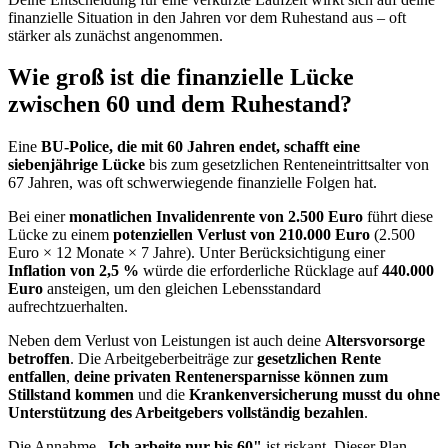
finanzielle Situation in den Jahren vor dem Ruhestand aus – oft
stärker als zunächst angenommen.
Wie groß ist die finanzielle Lücke
zwischen 60 und dem Ruhestand?
Eine
BU-Police, die mit 60 Jahren endet, schafft eine
siebenjährige Lücke
bis zum gesetzlichen Renteneintrittsalter von
67 Jahren, was oft schwerwiegende finanzielle Folgen hat.
Bei einer
monatlichen Invalidenrente von 2.500 Euro
führt diese
Lücke zu einem
potenziellen Verlust von 210.000 Euro
(2.500
Euro × 12 Monate × 7 Jahre). Unter Berücksichtigung einer
Inflation von 2,5 %
würde die erforderliche Rücklage auf
440.000
Euro
ansteigen, um den gleichen Lebensstandard
aufrechtzuerhalten.
Neben dem Verlust von Leistungen ist auch deine
Altersvorsorge
betroffen
. Die Arbeitgeberbeiträge zur
gesetzlichen Rente
entfallen
,
deine privaten Rentenersparnisse können zum
Stillstand kommen
und die
Krankenversicherung musst du ohne
Unterstützung des Arbeitgebers vollständig bezahlen
.
Die Annahme
„Ich arbeite nur bis 60"
ist riskant. Dieser Plan