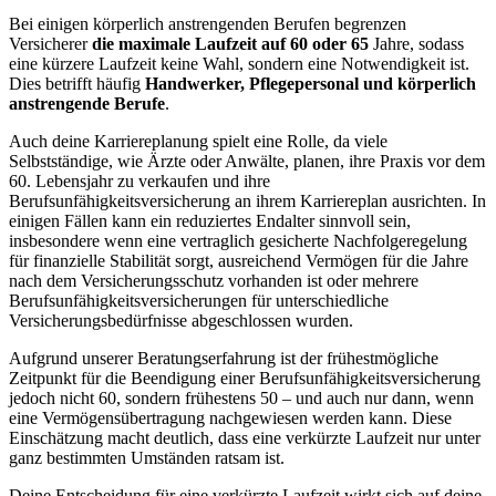
Bei einigen körperlich anstrengenden Berufen begrenzen
Versicherer
die maximale Laufzeit auf 60 oder 65
Jahre, sodass
eine kürzere Laufzeit keine Wahl, sondern eine Notwendigkeit ist.
Dies betrifft häufig
Handwerker, Pflegepersonal und körperlich
anstrengende Berufe
.
Auch deine Karriereplanung spielt eine Rolle, da viele
Selbstständige, wie Ärzte oder Anwälte, planen, ihre Praxis vor dem
60. Lebensjahr zu verkaufen und ihre
Berufsunfähigkeitsversicherung an ihrem Karriereplan ausrichten. In
einigen Fällen kann ein reduziertes Endalter sinnvoll sein,
insbesondere wenn eine vertraglich gesicherte Nachfolgeregelung
für finanzielle Stabilität sorgt, ausreichend Vermögen für die Jahre
nach dem Versicherungsschutz vorhanden ist oder mehrere
Berufsunfähigkeitsversicherungen für unterschiedliche
Versicherungsbedürfnisse abgeschlossen wurden.
Aufgrund unserer Beratungserfahrung ist der frühestmögliche
Zeitpunkt für die Beendigung einer Berufsunfähigkeitsversicherung
jedoch nicht 60, sondern frühestens 50 – und auch nur dann, wenn
eine Vermögensübertragung nachgewiesen werden kann. Diese
Einschätzung macht deutlich, dass eine verkürzte Laufzeit nur unter
ganz bestimmten Umständen ratsam ist.
Deine Entscheidung für eine verkürzte Laufzeit wirkt sich auf deine