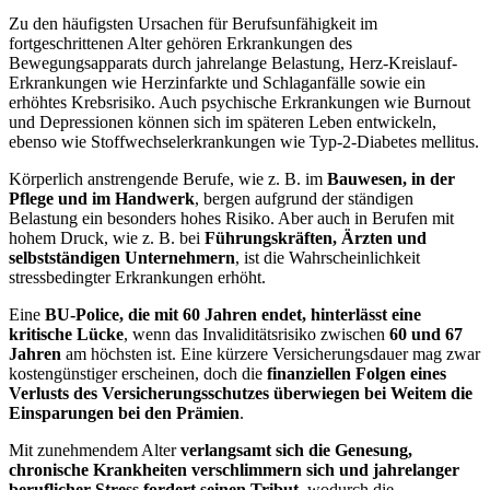
Zu den häufigsten Ursachen für Berufsunfähigkeit im
fortgeschrittenen Alter gehören Erkrankungen des
Bewegungsapparats durch jahrelange Belastung, Herz-Kreislauf-
Erkrankungen wie Herzinfarkte und Schlaganfälle sowie ein
erhöhtes Krebsrisiko. Auch psychische Erkrankungen wie Burnout
und Depressionen können sich im späteren Leben entwickeln,
ebenso wie Stoffwechselerkrankungen wie Typ-2-Diabetes mellitus.
Körperlich anstrengende Berufe, wie z. B. im
Bauwesen, in der
Pflege und im Handwerk
, bergen aufgrund der ständigen
Belastung ein besonders hohes Risiko. Aber auch in Berufen mit
hohem Druck, wie z. B. bei
Führungskräften, Ärzten und
selbstständigen Unternehmern
, ist die Wahrscheinlichkeit
stressbedingter Erkrankungen erhöht.
Eine
BU-Police, die mit 60 Jahren endet, hinterlässt eine
kritische Lücke
, wenn das Invaliditätsrisiko zwischen
60 und 67
Jahren
am höchsten ist. Eine kürzere Versicherungsdauer mag zwar
kostengünstiger erscheinen, doch die
finanziellen Folgen eines
Verlusts des Versicherungsschutzes überwiegen bei Weitem die
Einsparungen bei den Prämien
.
Mit zunehmendem Alter
verlangsamt sich die Genesung,
chronische Krankheiten verschlimmern sich und jahrelanger
beruflicher Stress fordert seinen Tribut
, wodurch die