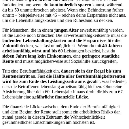
funktioniert nur, wenn du
kontinuierlich sparen
kannst, während
du bis 59 ununterbrochen arbeitest. Wenn eine Behinderung früher
eintritt – beispielsweise mit 45 – reichen deine Ersparnisse nicht aus,
um die Lebenshaltungskosten und den Ruhestand zu decken.
Für Menschen, die in einem
jungen Alter
erwerbsunfähig werden,
ist die Lücke noch kritischer. Die Erwerbsunfähigkeitsrente muss die
laufenden Lebenshaltungskosten und die Ersparnisse für die
Zukunft
decken, was fast unmöglich ist. Wenn du mit
40 Jahren
arbeitsunfähig wirst und bis 60
Leistungen beziehst, hast du
sieben Jahre lang kein Einkommen
, eine
geringere staatliche
Rente
und musst möglicherweise auf Sozialhilfe zurückgreifen.
Tritt eine Berufsunfähigkeit ein,
dauert sie in der Regel bis zum
Renteneintritt
an. Fast
die Hälfte aller Berufsunfähigkeitsrenten
wird bis zum Ende des Leistungszeitraums
gezahlt, was bedeutet,
dass die Betroffenen lebenslang arbeitsunfähig bleiben. Ohne eine
Absicherung über dein 60. Lebensjahr hinaus droht dir bis zum 67.
Lebensjahr eine
gefährliche finanzielle Lücke
.
Die finanzielle Lücke zwischen dem Ende der Berufsunfähigkeit
und dem Beginn der Rente stellt somit ein erhebliches Risiko dar,
zumal gerade in diesem Zeitraum die Wahrscheinlichkeit
gesundheitlicher Einschränkungen am höchsten ist.