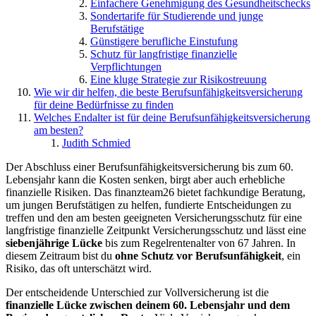
Einfachere Genehmigung des Gesundheitschecks
Sondertarife für Studierende und junge
Berufstätige
Günstigere berufliche Einstufung
Schutz für langfristige finanzielle
Verpflichtungen
Eine kluge Strategie zur Risikostreuung
Wie wir dir helfen, die beste Berufsunfähigkeitsversicherung
für deine Bedürfnisse zu finden
Welches Endalter ist für deine Berufsunfähigkeitsversicherung
am besten?
Judith Schmied
Der Abschluss einer Berufsunfähigkeitsversicherung bis zum 60.
Lebensjahr kann die Kosten senken, birgt aber auch erhebliche
finanzielle Risiken. Das finanzteam26 bietet fachkundige Beratung,
um jungen Berufstätigen zu helfen, fundierte Entscheidungen zu
treffen und den am besten geeigneten Versicherungsschutz für eine
langfristige finanzielle Zeitpunkt Versicherungsschutz und lässt eine
siebenjährige Lücke
bis zum Regelrentenalter von 67 Jahren. In
diesem Zeitraum bist du
ohne Schutz vor Berufsunfähigkeit
, ein
Risiko, das oft unterschätzt wird.
Der entscheidende Unterschied zur Vollversicherung ist die
finanzielle Lücke zwischen deinem 60. Lebensjahr und dem