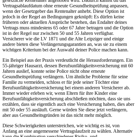
gesetzliche Rentenalter angehoben wird. Dadurch kannst du das
Vertragsablaufdatum ohne erneute Gesundheitsprüfung anpassen,
wenn der Gesetzgeber das Rentenalter anhebt. Diese Option ist
jedoch in der Regel an Bedingungen geknüpft: Es dürfen keine
früheren oder aktuellen Ansprüche bestehen, das Endalter deines
Vertrags muss mindestens 65 oder 67 Jahre betragen und die Option
ist in der Regel nur zwischen 50 und 55 Jahren verfügbar.
Versicherer wie die LV 1871 und die Alte Leipziger und einige
andere bieten diese Verlängerungsgarantien an, was sie zu einem
wichtigen Kriterium bei der Auswahl deiner Police machen kann.
Ein Beispiel aus der Praxis verdeutlicht die Herausforderungen. Ein
55-jähriger Hausarzt, dessen Berufsunfähigkeitsversicherung mit 60
Jahren auslief, konnte seine Police nicht ohne erneute
Gesundheitsprüfung verlängern. Um ähnliche Probleme für seine
Familie zu vermeiden, schloss er für jede seiner Töchter eine
Berufsunfähigkeitsversicherung bei einem anderen Versicherer ab.
Immer wieder erleben wir, wenn Eltern für ihre Kinder eine
Berufsunfähigkeitsversicherung abschließen möchten, dass sie uns
erzählen, dass sie eigentlich auch eine Versicherung haben, dies aber
mit 50 oder 55 ausläuft. Gerne würden Sie diese jetzt verlängern,
aber aus Gesundheitsgründen ist das nicht mehr möglich.
Diese Schwierigkeiten unterstreichen, wie wichtig es ist, von
Anfang an eine angemessene Vertragslaufzeit zu wählen. Alternativ
kann die Kombination verschiedener Risiko- und