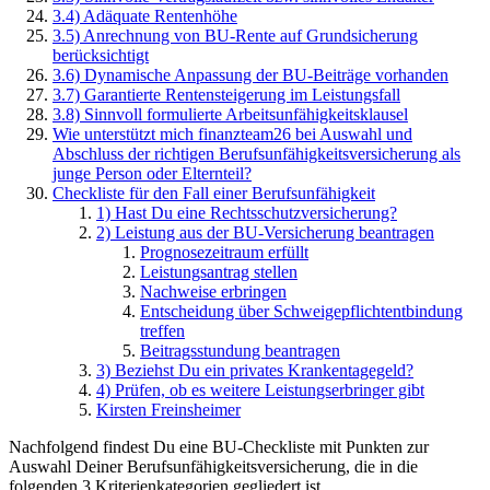
3.4) Adäquate Rentenhöhe
3.5) Anrechnung von BU-Rente auf Grundsicherung
berücksichtigt
3.6) Dynamische Anpassung der BU-Beiträge vorhanden
3.7) Garantierte Rentensteigerung im Leistungsfall
3.8) Sinnvoll formulierte Arbeitsunfähigkeitsklausel
Wie unterstützt mich finanzteam26 bei Auswahl und
Abschluss der richtigen Berufsunfähigkeitsversicherung als
junge Person oder Elternteil?
Checkliste für den Fall einer Berufsunfähigkeit
1) Hast Du eine Rechtsschutzversicherung?
2) Leistung aus der BU-Versicherung beantragen
Prognosezeitraum erfüllt
Leistungsantrag stellen
Nachweise erbringen
Entscheidung über Schweigepflichtentbindung
treffen
Beitragsstundung beantragen
3) Beziehst Du ein privates Krankentagegeld?
4) Prüfen, ob es weitere Leistungserbringer gibt
Kirsten Freinsheimer
Nachfolgend findest Du eine BU-Checkliste mit Punkten zur
Auswahl Deiner Berufsunfähigkeitsversicherung, die in die
folgenden 3 Kriterienkategorien gegliedert ist.