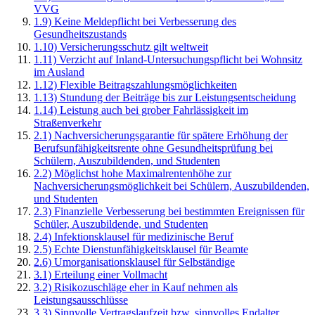
VVG
1.9) Keine Meldepflicht bei Verbesserung des
Gesundheitszustands
1.10) Versicherungsschutz gilt weltweit
1.11) Verzicht auf Inland-Untersuchungspflicht bei Wohnsitz
im Ausland
1.12) Flexible Beitragszahlungsmöglichkeiten
1.13) Stundung der Beiträge bis zur Leistungsentscheidung
1.14) Leistung auch bei grober Fahrlässigkeit im
Straßenverkehr
2.1) Nachversicherungsgarantie für spätere Erhöhung der
Berufsunfähigkeitsrente ohne Gesundheitsprüfung bei
Schülern, Auszubildenden, und Studenten
2.2) Möglichst hohe Maximalrentenhöhe zur
Nachversicherungsmöglichkeit bei Schülern, Auszubildenden,
und Studenten
2.3) Finanzielle Verbesserung bei bestimmten Ereignissen für
Schüler, Auszubildende, und Studenten
2.4) Infektionsklausel für medizinische Beruf
2.5) Echte Dienstunfähigkeitsklausel für Beamte
2.6) Umorganisationsklausel für Selbständige
3.1) Erteilung einer Vollmacht
3.2) Risikozuschläge eher in Kauf nehmen als
Leistungsausschlüsse
3.3) Sinnvolle Vertragslaufzeit bzw. sinnvolles Endalter