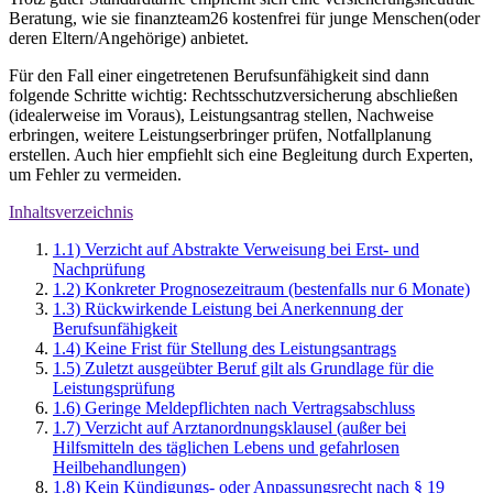
Beratung, wie sie finanzteam26 kostenfrei für junge Menschen(oder
deren Eltern/Angehörige) anbietet.
Für den Fall einer eingetretenen Berufsunfähigkeit sind dann
folgende Schritte wichtig: Rechtsschutzversicherung abschließen
(idealerweise im Voraus), Leistungsantrag stellen, Nachweise
erbringen, weitere Leistungserbringer prüfen, Notfallplanung
erstellen. Auch hier empfiehlt sich eine Begleitung durch Experten,
um Fehler zu vermeiden.
Inhaltsverzeichnis
1.1) Verzicht auf Abstrakte Verweisung bei Erst- und
Nachprüfung
1.2) Konkreter Prognosezeitraum (bestenfalls nur 6 Monate)
1.3) Rückwirkende Leistung bei Anerkennung der
Berufsunfähigkeit
1.4) Keine Frist für Stellung des Leistungsantrags
1.5) Zuletzt ausgeübter Beruf gilt als Grundlage für die
Leistungsprüfung
1.6) Geringe Meldepflichten nach Vertragsabschluss
1.7) Verzicht auf Arztanordnungsklausel (außer bei
Hilfsmitteln des täglichen Lebens und gefahrlosen
Heilbehandlungen)
1.8) Kein Kündigungs- oder Anpassungsrecht nach § 19