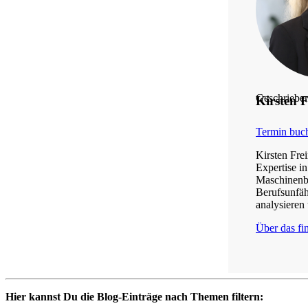
Geschriebe
Kirsten 
Termin buc
Kirsten Fre
Expertise i
Maschinenbau
Berufsunfäh
analysieren 
Über das f
Hier kannst Du die Blog-Einträge nach Themen filtern: