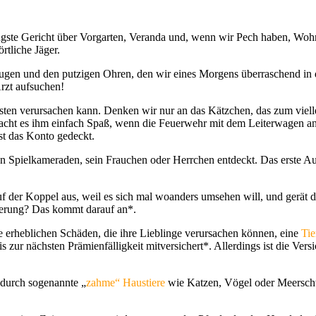
jüngste Gericht über Vorgarten, Veranda und, wenn wir Pech haben, Wo
rtliche Jäger.
gen und den putzigen Ohren, den wir eines Morgens überraschend in d
rzt aufsuchen!
sten verursachen kann. Denken wir nur an das Kätzchen, das zum viell
es macht es ihm einfach Spaß, wenn die Feuerwehr mit dem Leiterwagen 
st das Konto gedeckt.
n Spielkameraden, sein Frauchen oder Herrchen entdeckt. Das erste Aut
auf der Koppel aus, weil es sich mal woanders umsehen will, und gerät
herung? Das kommt darauf an*.
erheblichen Schäden, die ihre Lieblinge verursachen können, eine
Tie
is zur nächsten Prämienfälligkeit mitversichert*. Allerdings ist die Ver
 durch sogenannte „
zahme“ Haustiere
wie Katzen, Vögel oder Meerschw