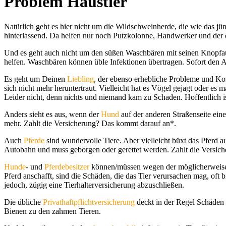
Problem Haustier
Natürlich geht es hier nicht um die Wildschweinherde, die wie das 
hinterlassend. Da helfen nur noch Putzkolonne, Handwerker und der ö
Und es geht auch nicht um den süßen Waschbären mit seinen Knopfau
helfen. Waschbären können üble Infektionen übertragen. Sofort den A
Es geht um Deinen
Liebling
, der ebenso erhebliche Probleme und Ko
sich nicht mehr heruntertraut. Vielleicht hat es Vögel gejagt oder 
Leider nicht, denn nichts und niemand kam zu Schaden. Hoffentlich i
Anders sieht es aus, wenn der
Hund
auf der anderen Straßenseite eine
mehr. Zahlt die Versicherung? Das kommt darauf an*.
Auch
Pferde
sind wundervolle Tiere. Aber vielleicht büxt das Pferd 
Autobahn und muss geborgen oder gerettet werden. Zahlt die Versic
Hunde
- und
Pferdebesitzer
können/müssen wegen der möglicherweise 
Pferd anschafft, sind die Schäden, die das Tier verursachen mag, oft b
jedoch, zügig eine Tierhalterversicherung abzuschließen.
Die übliche
Privathaftpflichtversicherung
deckt in der Regel Schäden
Bienen zu den zahmen Tieren.