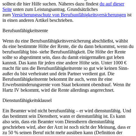
solltest dir hier Hilfe suchen. Näheres dazu findest
du auf dieser
Seite
unten zum Leistungsantrag. Grundsätzliches
zum
Versicherungsschutz von Berufsunfähigkeitsversicherungen
ist
in einen anderen Artikel beschrieben.
Berufsunfähigkeitsrente
Wenn du eine Berufsunfähigkeitsversicherung abschließst, wählst
du eine bestimmte Höhe der Rente, die du dann bekommst, wenn du
berufsunfähig bist- siehe Berufsunfähigkeit. Die Höhe der Rente
sollte so abgestimmt sein, dass du damit einigermaßen gut leben
kannstt. Das kann für jeden eine andere Höhe sein. Unter 1000 €
macht für uns die Berufsunfähigkeitsrente so gut wie keinen Sinn-
außer du bist verheiratet und dein Partner verdient gut. Die
Berufsunfähigkeitsrente bekommt ihr auch, wenn ihr eine
Erwerbsminderungsrente vom Staat bekommt obendrauf. Wenn ihr
Hartz IV bekommt, wird die Rente allerdings angerechnet.
Dienstunfähigkeitsklausel
Ein Beamter wird nicht berufsunfähig – er wird dienstunfähig. Und
das bestimmt sein Dienstherr, wann er dienstunfähig ist. Es kann
also sein, dass ein Beamter vom Dienstherrn dienstunfähig
geschrieben wird, aber der Arzt ist noch nicht der Meinung, dass er
zu 50 % seinen Beruf nicht mehr ausüben kann (Definition der