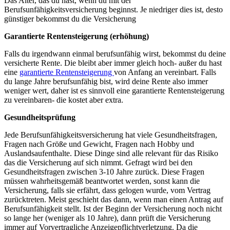
Das Alter, das du hast, wenn du mit der
Berufsunfähigkeitsversicherung beginnst. Je niedriger dies ist, desto
günstiger bekommst du die Versicherung
Garantierte Rentensteigerung (erhöhung)
Falls du irgendwann einmal berufsunfähig wirst, bekommst du deine
versicherte Rente. Die bleibt aber immer gleich hoch- außer du hast
eine
garantierte Rentensteigerung
von Anfang an vereinbart. Falls
du lange Jahre berufsunfähig bist, wird deine Rente also immer
weniger wert, daher ist es sinnvoll eine garantierte Rentensteigerung
zu vereinbaren- die kostet aber extra.
Gesundheitsprüfung
Jede Berufsunfähigkeitsversicherung hat viele Gesundheitsfragen,
Fragen nach Größe und Gewicht, Fragen nach Hobby und
Auslandsaufenthalte. Diese Dinge sind alle relevant für das Risiko
das die Versicherung auf sich nimmt. Gefragt wird bei den
Gesundheitsfragen zwischen 3-10 Jahre zurück. Diese Fragen
müssen wahrheitsgemäß beantwortet werden, sonst kann die
Versicherung, falls sie erfährt, dass gelogen wurde, vom Vertrag
zurücktreten. Meist geschieht das dann, wenn man einen Antrag auf
Berufsunfähigkeit stellt. Ist der Beginn der Versicherung noch nicht
so lange her (weniger als 10 Jahre), dann prüft die Versicherung
immer auf Vorvertragliche Anzeigepflichtverletzung. Da die