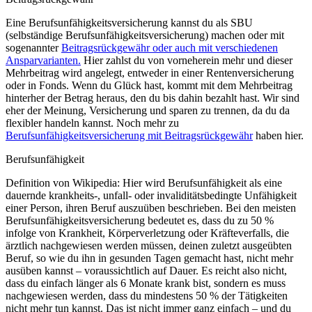
Eine Berufsunfähigkeitsversicherung kannst du als SBU
(selbständige Berufsunfähigkeitsversicherung) machen oder mit
sogenannter
Beitragsrückgewähr oder auch mit verschiedenen
Ansparvarianten.
Hier zahlst du von vorneherein mehr und dieser
Mehrbeitrag wird angelegt, entweder in einer Rentenversicherung
oder in Fonds. Wenn du Glück hast, kommt mit dem Mehrbeitrag
hinterher der Betrag heraus, den du bis dahin bezahlt hast. Wir sind
eher der Meinung, Versicherung und sparen zu trennen, da du da
flexibler handeln kannst. Noch mehr zu
Berufsunfähigkeitsversicherung mit Beitragsrückgewähr
haben hier.
Berufsunfähigkeit
Definition von Wikipedia: Hier wird Berufsunfähigkeit als eine
dauernde krankheits-, unfall- oder invaliditätsbedingte Unfähigkeit
einer Person, ihren Beruf auszuüben beschrieben. Bei den meisten
Berufsunfähigkeitsversicherung bedeutet es, dass du zu 50 %
infolge von Krankheit, Körperverletzung oder Kräfteverfalls, die
ärztlich nachgewiesen werden müssen, deinen zuletzt ausgeübten
Beruf, so wie du ihn in gesunden Tagen gemacht hast, nicht mehr
ausüben kannst – voraussichtlich auf Dauer. Es reicht also nicht,
dass du einfach länger als 6 Monate krank bist, sondern es muss
nachgewiesen werden, dass du mindestens 50 % der Tätigkeiten
nicht mehr tun kannst. Das ist nicht immer ganz einfach – und du