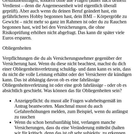
Gesundheitsfragen, sondern ohne alle Fragen (außer nach deinem
Verdienst – denn die Angemessenheit wird eigentlich überall
geprüft). Aber auch wenn du deinen Beruf geändert hast, ein
gefährlicheres Hobby begonnen hast, dein BMI – Körpergröße zu
Gewicht – nicht mehr so ganz im Rahmen ist oder du zu Rauchen
begonnen hast, wird bei den Versicherungen, die ohne
Risikoprüfung erhöhen nicht abgefragt. Das kann dir später viele
Euros ersparen.
Obliegenheiten
Verpflichtungen die du als Versicherungsnehmer gegenüber der
Versicherung hast. Wenn du diese nicht beachtest, machst du dich
einer Obliegenheitsverletzung schuldig- und dann kann es sein, dass
du nicht die volle Leistung erhältst oder der Versicherer dir kündigen
kann. Das ist abhängig davon ob es eine fahrlässige
Obliegenheitsverletzung ist oder eine grob fahrlässige - oder ob es
absichtlich geschieht. Was können das für Obliegenheiten sein?
Anzeigepflicht: du musst alle Fragen wahrheitsgemäß im
Antrag beantworten. Manchmal musst du auch
Gefahrerhöhungen melden, zum Beispiel, wenn du anfängst
zu rauchen
Wenn du schon berufsunfähig bist, verlangen manche
Versicherungen, dass du eine Veränderung mitteilst (halten
wir für kritisch, denn das ist oft sehr subjektiv, zu erkennen,